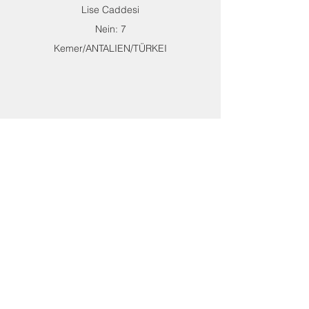
Lise Caddesi
Nein: 7
Kemer/ANTALIEN/TÜRKEI
Erhalten alle unsere Neuigkeiten und
Updates